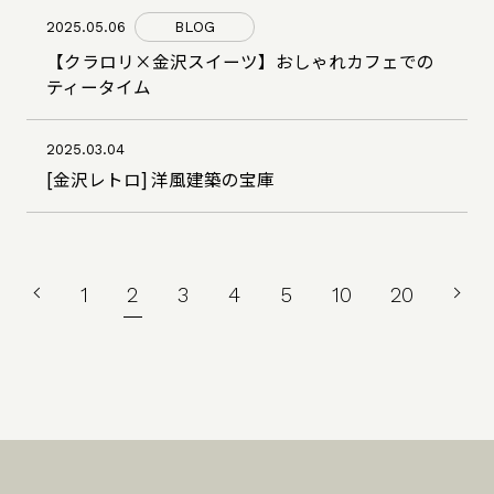
2025.05.06
BLOG
【クラロリ×金沢スイーツ】おしゃれカフェでの
ティータイム
2025.03.04
[金沢レトロ] 洋風建築の宝庫
PREV
NE
1
2
3
4
5
10
20